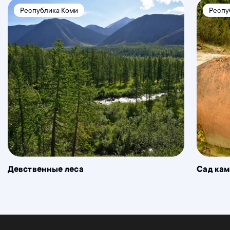
Республика Коми
Респу
Девственные леса
Сад ка