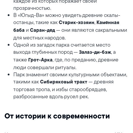
каждое из которых поражает своей
прозрачностью.
В «Югыд-Ва» можно увидеть древние скалы-
останцы, такие как
,
Старик-хозяин
Каменная
и
— они являются сакральными
баба
Саран-дед
для местных народов.
Одной из загадок парка считается место
выхода глубинных пород —
, а
Залаз-ди-бэж
также
, где, по преданию, древние
Грот-Арка
люди совершали ритуалы.
Парк знаменит своими культурными объектами,
такими как
— древняя
Сибиряковый тракт
торговая тропа, и избы старообрядцев,
разбросанные вдоль русел рек.
От истории к современности