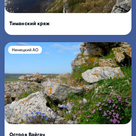
Тиманский кряж
Ненецкий АО
Остров Вайгач