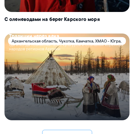
С оленеводами на берег Карского моря
Традиции через века
Архангельская область, Чукотка, Камчатка, ХМАО - Югра,
Где и когда познакомиться с культурой и обычаями коренных
Республика Саха (Якутия), Республика Коми, Ямал,
народов регионов Арктики
Карелия, Ненецкий АО, Мурманская область, Таймыр