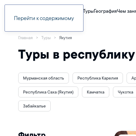
Туры
География
Чем зан
Перейти к содержимому
Главная
Туры
Якутия
Туры в республику
Мурманская область
Республика Карелия
Ар
Республика Саха (Якутия)
Камчатка
Чукотка
Забайкалье
Фильтр