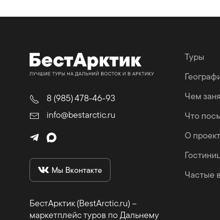
Туры
Географ
Чем зан
8 (985) 478-46-93
info@bestarctic.ru
Что пос
О проек
Гостини
Мы Вконтакте
Частые 
БестАрктик (BestArctic.ru) –
маркетплейс туров по Дальнему