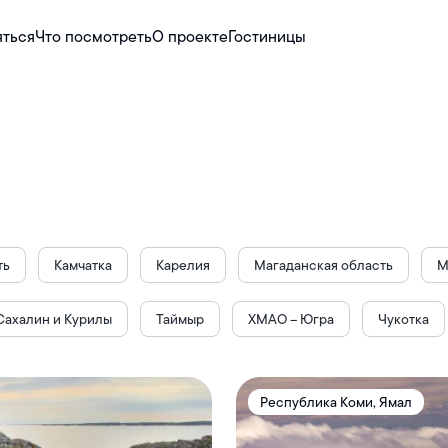
яться
Что посмотреть
О проекте
Гостиницы
ть
Камчатка
Карелия
Магаданская область
М
Сахалин и Курилы
Таймыр
ХМАО – Югра
Чукотка
Республика Коми, Ямал