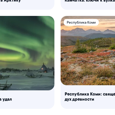
 в Арктику
Камчатка: ключи к вулк
Республика Коми
Республика Коми: свящ
а удал
дух древности