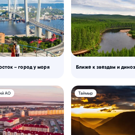
осток – город у моря
Ближе к звездам и дино
ий АО
Таймыр