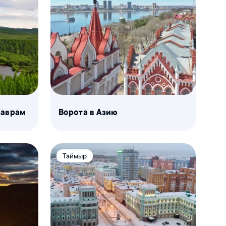
заврам
Ворота в Азию
Таймыр