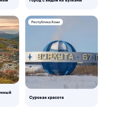
анам
Город с видом на вулканы
Республика Коми
енный
Суровая красота