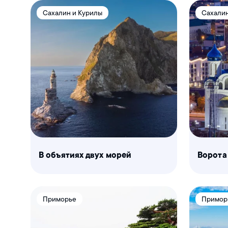
Сахалин и Курилы
Сахалин
В объятиях двух морей
Ворота
Приморье
Примор