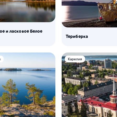
ое и ласковое Белое
Териберка
я
Карелия