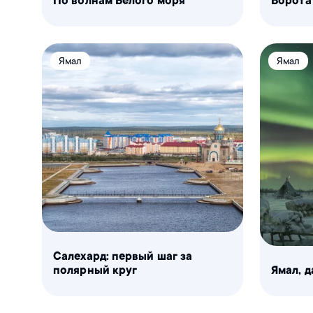
По волнам Белого моря
Ворота
Ямал
Ямал
Салехард: первый шаг за
полярный круг
Ямал, д