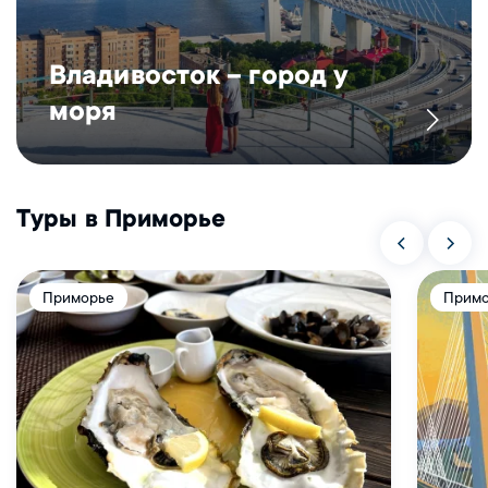
Владивосток – город у
моря
Туры в Приморье
Приморье
Прим