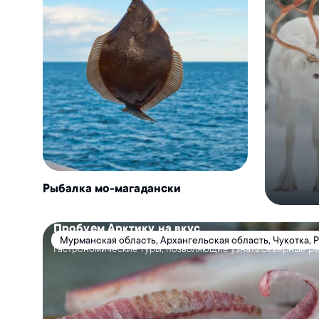
Рыбалка мо-магадански
Пробуем Арктику на вкус
Мурманская область, Архангельская область, Чукотка, 
Гастрономические туры, позволяющие узнать северные р
Карелия, Таймыр