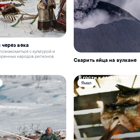
 через века
 познакомиться с культурой и
оренных народов регионов
Сварить яйца на вулкане
В гости к селькупам
Ямал