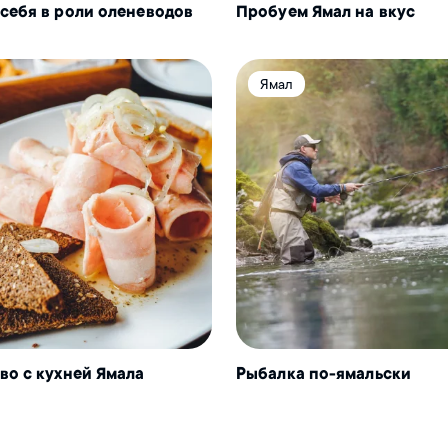
себя в роли оленеводов
Пробуем Ямал на вкус
Ямал
во с кухней Ямала
Рыбалка по-ямальски