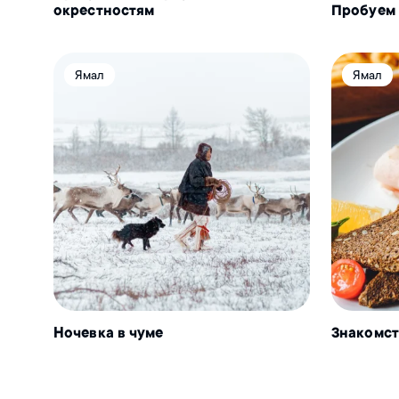
окрестностям
Пробуем 
Ямал
Ямал
Ночевка в чуме
Знакомст