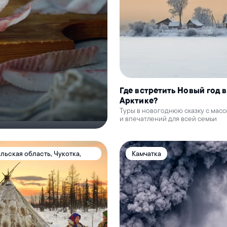
Где встретить Новый год в
Арктике?
Туры в новогоднюю сказку с масс
и впечатлений для всей семьи
льская область, Чукотка,
Камчатка
а, ХМАО - Югра, Республика
кутия), Республика Коми,
арелия, Ненецкий АО,
кая область, Таймыр