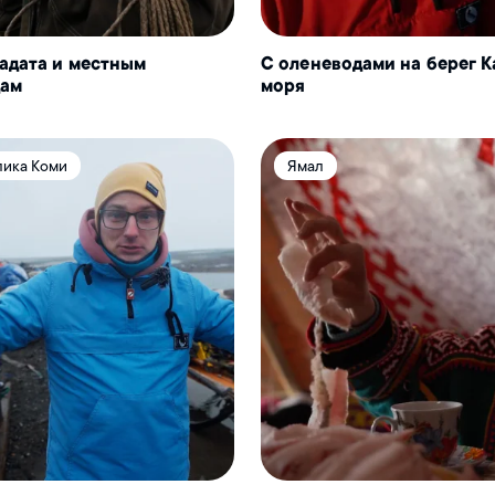
Хадата и местным
С оленеводами на берег 
дам
моря
лика Коми
Ямал