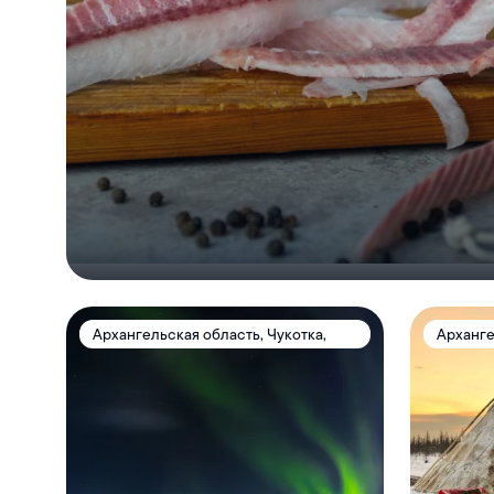
Архангельская область, Чукотка,
Арханге
Республика Саха (Якутия),
Камчатк
Республика Коми, Ямал, Карелия,
Саха (Я
Ненецкий АО, Мурманская область,
Ямал, К
Таймыр
Мурманс