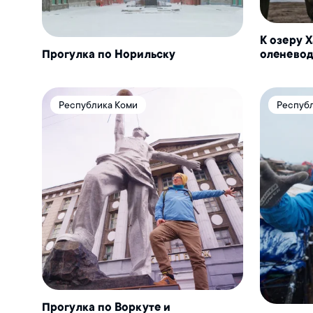
К озеру 
Прогулка по Норильску
оленево
Республика Коми
Респуб
Прогулка по Воркуте и