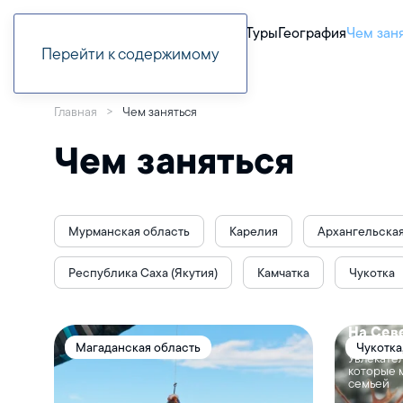
Туры
География
Чем зан
Перейти к содержимому
Главная
Чем заняться
Чем заняться
Мурманская область
Карелия
Архангельская
Республика Саха (Якутия)
Камчатка
Чукотка
На Севе
Магаданская область
Чукотка
Увлекател
Ямал, К
которые 
семьей