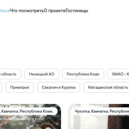
яться
Что посмотреть
О проекте
Гостиницы
 область
Ненецкий АО
Республика Коми
ХМАО - 
Приморье
Сахалин и Курилы
Магаданская область
р с детьми
Люди Севера
, Камчатка, Республика Коми,
Чукотка, Камчатка, Республи
ьные арктические туры, в
Знакомство с коренными наро
арелия, Мурманская область
область, Таймыр
можно отправиться всей