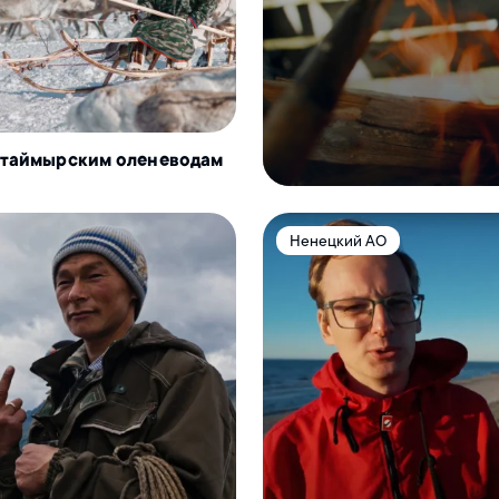
к таймырским оленеводам
Ненецкий АО