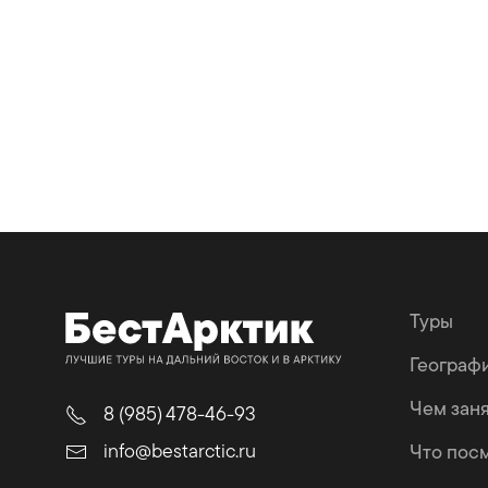
Туры
Географ
Чем зан
8 (985) 478-46-93
info@bestarctic.ru
Что пос