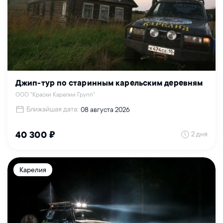
Джип-тур по старинным карельским деревням
ООО "Краски Карелии Групп"
Ближайшая дата:
08 августа 2026
2 дня
40 300 ₽
Карелия