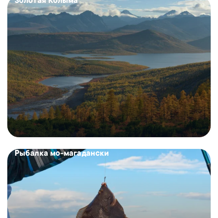
Золотая Колыма
Рыбалка мо-магадански