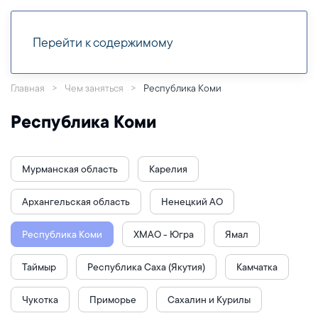
Перейти к содержимому
Главная
Чем заняться
Республика Коми
Республика Коми
Мурманская область
Карелия
Архангельская область
Ненецкий АО
Республика Коми
ХМАО - Югра
Ямал
Таймыр
Республика Саха (Якутия)
Камчатка
Чукотка
Приморье
Сахалин и Курилы