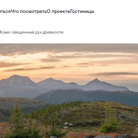
яться
Что посмотреть
О проекте
Гостиницы
 Коми: священный дух древности