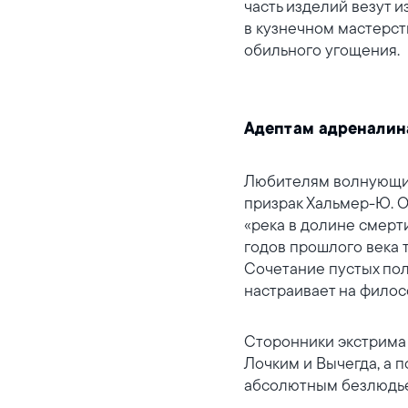
часть изделий везут и
в кузнечном мастерст
обильного угощения.
Адептам адреналин
Любителям волнующих
призрак Хальмер-Ю. Он
«река в долине смерти
годов прошлого века 
Сочетание пустых по
настраивает на филос
Сторонники экстрима 
Лочким и Вычегда, а 
абсолютным безлюдь