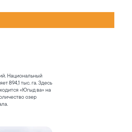
ий. Национальный
т 894,1 тыс. га. Здесь
ходится «Югыд ва» на
количество озер
ала.