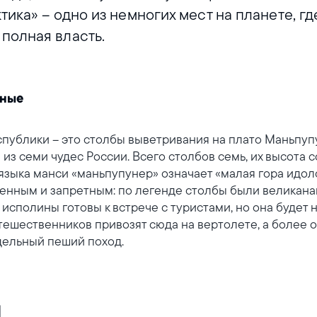
тика» – одно из немногих мест на планете, г
полная власть.
дные
спублики – это столбы выветривания на плато Маньпупу
з семи чудес России. Всего столбов семь, их высота с
 языка манси «маньпупунер» означает «малая гора идоло
щенным и запретным: по легенде столбы были великан
исполины готовы к встрече с туристами, но она будет 
ешественников привозят сюда на вертолете, а более 
дельный пеший поход.
и