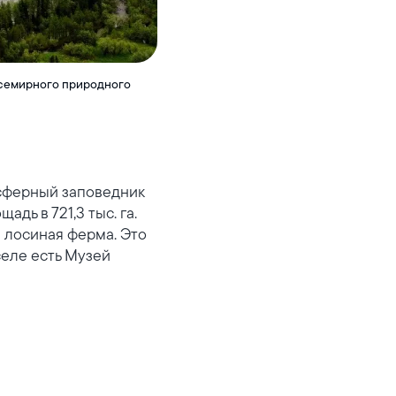
Всемирного природного
сферный заповедник
дь в 721,3 тыс. га.
я лосиная ферма. Это
селе есть Музей