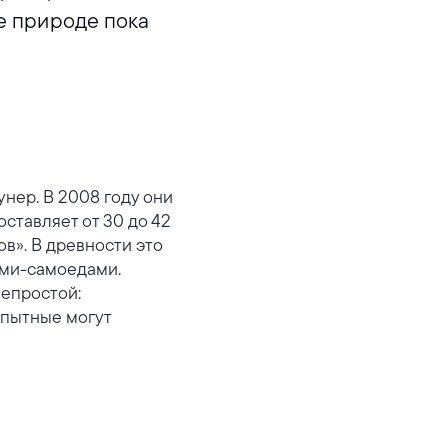
де природе пока
нер. В 2008 году они
оставляет от 30 до 42
в». В древности это
ами-самоедами.
непростой:
опытные могут