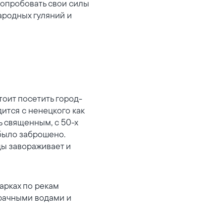
 Попробовать свои силы
ародных гуляний и
оит посетить город-
дится с ненецкого как
ь священным, с 50-х
 было заброшено.
ы завораживает и
арках по рекам
зрачными водами и