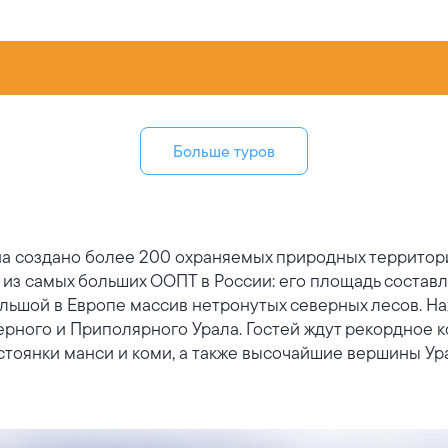
Больше туров
на создано более 200 охраняемых природных территор
 из самых больших ООПТ в России: его площадь составляе
ьшой в Европе массив нетронутых северных лесов. На
рного и Приполярного Урала. Гостей ждут рекордное 
 стоянки манси и коми, а также высочайшие вершины Ур