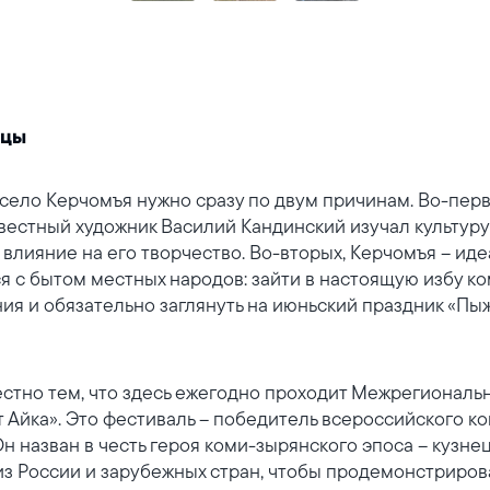
ецы
село Керчомъя нужно сразу по двум причинам. Во-первых
естный художник Василий Кандинский изучал культуру 
 влияние на его творчество. Во-вторых, Керчомъя – иде
я с бытом местных народов: зайти в настоящую избу ко
я и обязательно заглянуть на июньский праздник «Пыжа
естно тем, что здесь ежегодно проходит Межрегиональ
т Айка». Это фестиваль – победитель всероссийского к
Он назван в честь героя коми-зырянского эпоса – кузне
з России и зарубежных стран, чтобы продемонстрирова