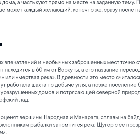
з дома, а часть куют прямо на месте на заданную тему.
ве может каждый желающий, конечно же, сразу после н
а
 впечатлений и необычных заброшенных мест точно ст
 находится в 60 км от Воркуты, а его название перево
» или «мертвая река». В древности это место считалос
тут работала шахта по добыче угля, а позже поселение
луразрушенных домов и потрясающей северной природ
офский лад.
оценят вершины Народная и Манарага, сплавы на байд
поклонникам рыбалки запомнится река Щугор с ее про
ем.