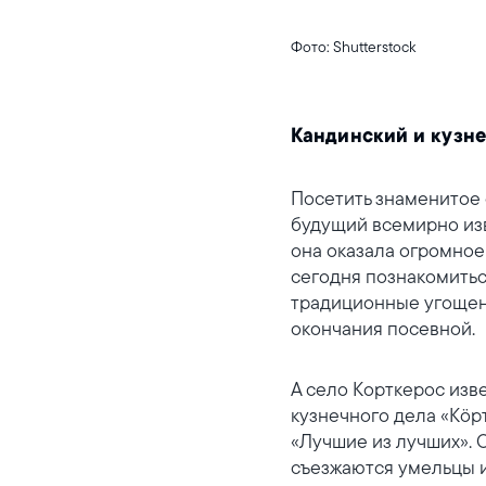
Фото: Shutterstock
Кандинский и кузн
Посетить знаменитое 
будущий всемирно изв
она оказала огромное
сегодня познакомитьс
традиционные угощени
окончания посевной.
А село Корткерос изв
кузнечного дела «Кöр
«Лучшие из лучших». 
съезжаются умельцы и