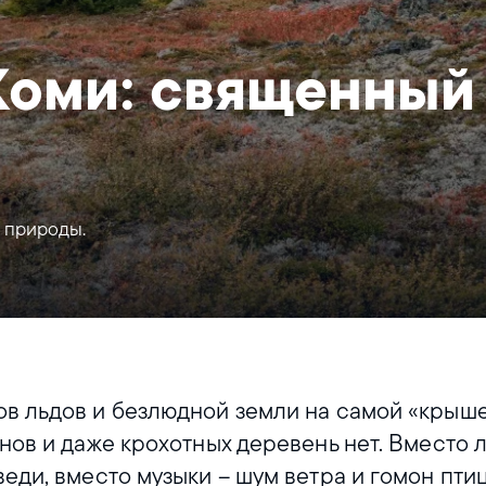
Коми: священный
 природы.
в льдов и безлюдной земли на самой «крыше
инов и даже крохотных деревень нет. Вместо 
веди, вместо музыки – шум ветра и гомон пти