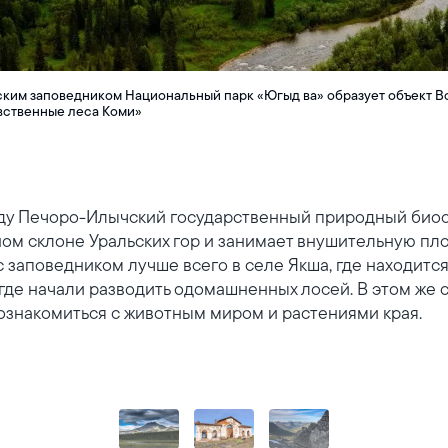
ким заповедником Национальный парк «Югыд ва» образует объект 
ственные леса Коми»
оду Печоро-Илычский государственный природный био
м склоне Уральских гор и занимает внушительную площа
с заповедником лучше всего в селе Якша, где находитс
 где начали разводить одомашненных лосей. В этом же 
ознакомиться с животным миром и растениями края.