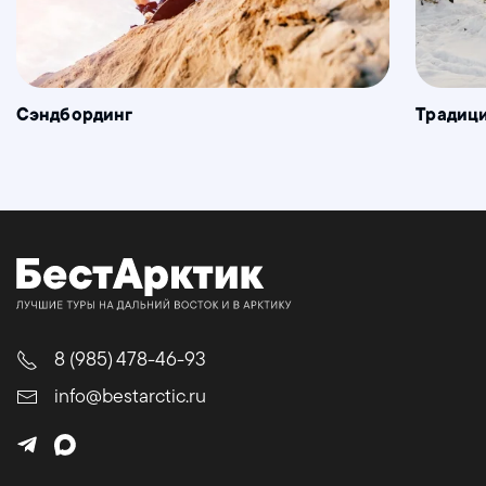
Сэндбординг
Традици
8 (985) 478-46-93
info@bestarctic.ru