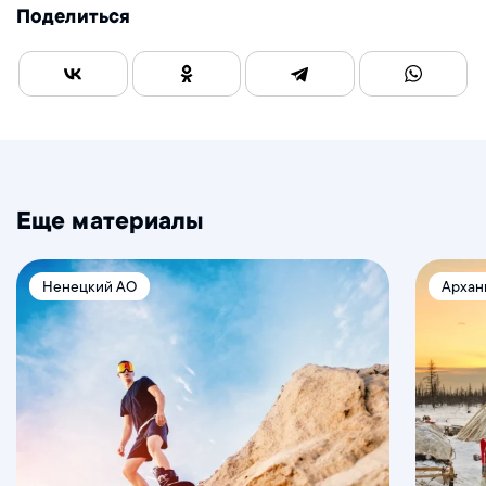
Поделиться
Еще материалы
Ненецкий АО
Арханг
ХМАО 
Респу
АО, М