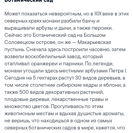
Ботанический сад
Может показаться невероятным, но в XIX веке в этих
северных краях монахи разбили бахчу и
выращивали арбузы и дыни, а также персики.
Сейчас это Ботанический сад на Большом
Соловецком острове, он же — Макарьевская
пустынь. Сначала здесь построили часовню, затем
возвели воскобелильный завод, который
отапливал оранжереи и парники. По легенде,
монахи угощали здесь местными арбузами Петра I.
Сегодня на 5 гектарах растут 30 видов деревьев, в
том числе столетние сибирские кедры и яблони, а
также 500 видов декоративных растений,
плодовые деревья, лекарственные травы и
множество цветов. Прогуливаясь по этим
живописным местам и вдыхая душистые ароматы,
не веришь, что находишься в одном из самых
северных ботанических садов в мире, кажется, что