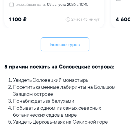
Ближайшая дата:
09 августа 2026 в 10:45
2 часа 45 минут
1 100 ₽
4 60
Больше туров
5 причин поехать на Соловецкие острова:
Увидеть Соловецкий монастырь
Посетить каменные лабиринты на Большом
Заяцком острове
Понаблюдать за белухами
Побывать в одном из самых северных
ботанических садов в мире
Увидеть Церковь-маяк на Секирной горе