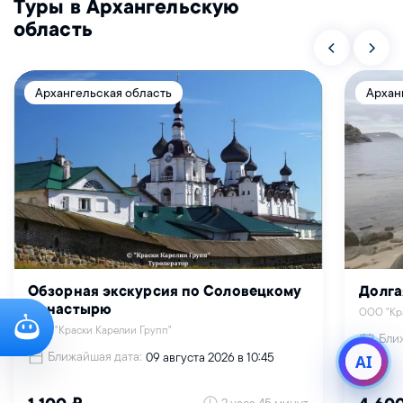
Туры в Архангельскую
область
Архангельская область
Архан
Обзорная экскурсия по Соловецкому
Долга
монастырю
ООО "Кр
ООО "Краски Карелии Групп"
Бли
Ближайшая дата:
09 августа 2026 в 10:45
AI
2 часа 45 минут