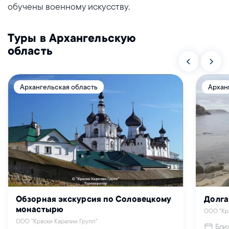
обучены военному искусству.
Туры в Архангельскую
область
Архангельская область
Архан
Обзорная экскурсия по Соловецкому
Долга
монастырю
ООО "Кр
ООО "Краски Карелии Групп"
Бли