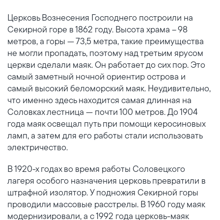
Церковь Вознесения Господнего построили на
Секирной горе в
1862 году
. Высота храма – 98
метров, а горы — 73,5 метра, такие преимущества
не могли пропадать, поэтому над третьим ярусом
церкви сделали маяк. Он работает до сих пор. Это
самый заметный ночной ориентир острова и
самый высокий беломорский маяк. Неудивительно,
что именно здесь находится самая длинная на
Соловках лестница — почти 100 метров.
До 1904
года маяк освещал путь при помощи керосиновых
ламп, а затем для его работы стали использовать
электричество.
В 1920-х годах во время работы Соловецкого
лагеря особого назначения церковь превратили в
штрафной изолятор. У
подножия Секирной горы
проводили массовые расстрелы. В 1960 году маяк
модернизировали, а с 1992 года церковь-маяк