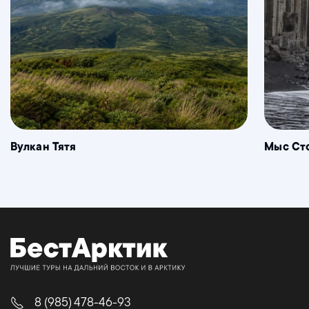
Вулкан Тятя
Мыс Ст
8 (985) 478-46-93