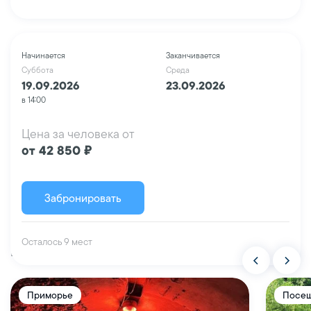
Начинается
Заканчивается
Суббота
Среда
19.09.2026
23.09.2026
в 14:00
Цена за человека от
от 42 850 ₽
Забронировать
Осталось 9 мест
Похожие туры
Приморье
Посещ