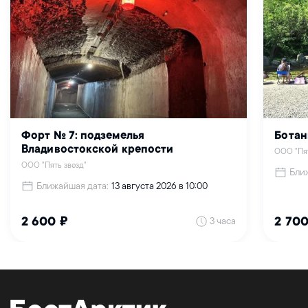
Форт № 7: подземелья
Ботан
Владивостокской крепости
ООО "Пят
ООО "Пять звезд"
Бли
Ближайшая дата:
13 августа 2026 в 10:00
3 часа
2 600 ₽
2 700