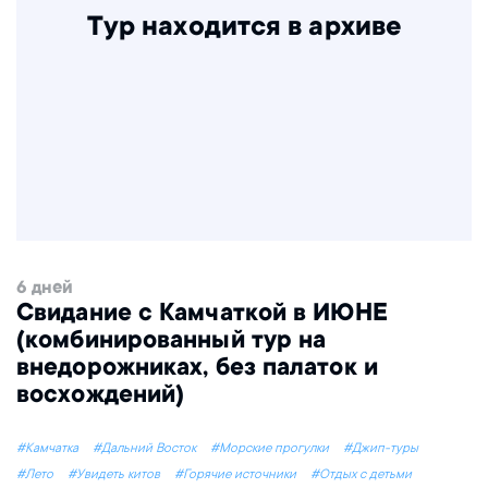
Тур находится в архиве
6 дней
Свидание с Камчаткой в ИЮНЕ
(комбинированный тур на
внедорожниках, без палаток и
восхождений)
#Камчатка
#Дальний Восток
#Морские прогулки
#Джип-туры
#Лето
#Увидеть китов
#Горячие источники
#Отдых с детьми