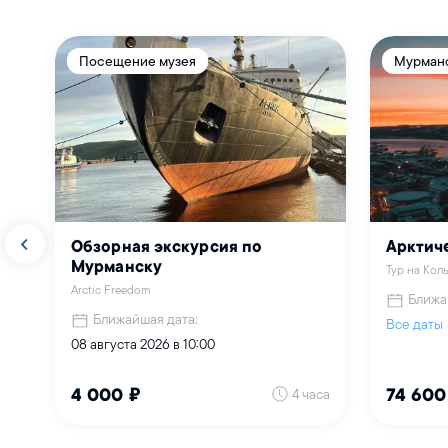
Посещение музея
Мурманс
Обзорная экскурсия по
Арктич
Мурманску
Тур на Кол
Arctic Freedom
Ближа
Ближайшая дата:
Все даты
08 августа 2026 в 10:00
4 часа
4 000 ₽
74 600