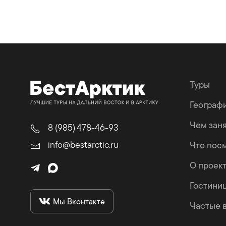
Туры
Географ
Чем зан
8 (985) 478-46-93
info@bestarctic.ru
Что пос
О проек
Гостини
Мы Вконтакте
Частые 