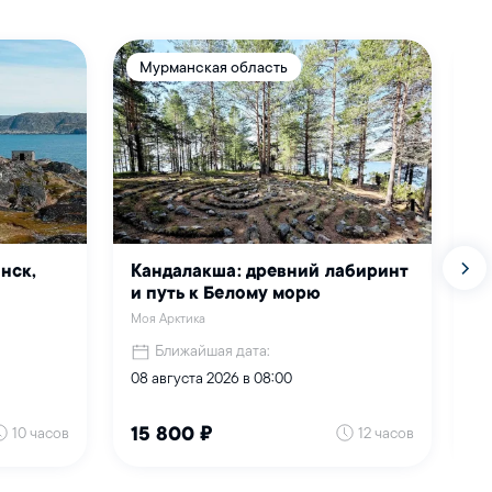
Мурманская область
нск,
Кандалакша: древний лабиринт
О
и путь к Белому морю
М
Моя Арктика
Му
Ближайшая дата:
08 августа 2026 в 08:00
01
10 часов
12 часов
15 800 ₽
6