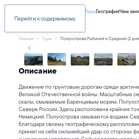
Туры
География
Чем зан
Перейти к содержимому
Главная
Туры
Полуострова Рыбачий и Средний (2 дня/
Описание
Движение по грунтовым дорогам среди арктиче
Великой Отечественной войны. Масштабные се
скалы, омываемые Баренцевым морем. Полуост
Севере России. Здесь расположена крайняя то
Немецкий. Полуострова омываются водами Севе
благодаря своему географическому расположе
принял на себя сильнейший удар со стороны фа
и немецкие укрепления. Сейчас восстановлен