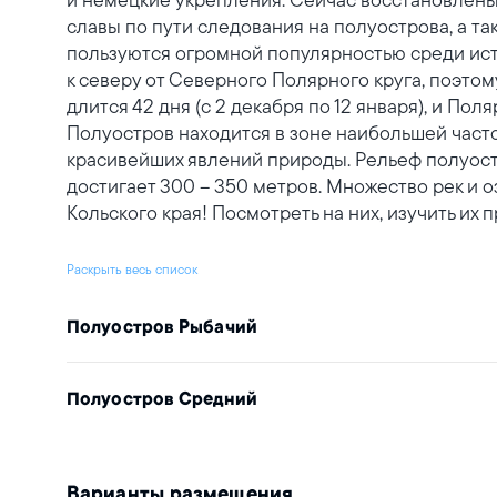
славы по пути следования на полуострова, а та
пользуются огромной популярностью среди ист
к северу от Северного Полярного круга, поэто
длится 42 дня (с 2 декабря по 12 января), и Поля
Полуостров находится в зоне наибольшей част
красивейших явлений природы. Рельеф полуостр
достигает 300 – 350 метров. Множество рек и 
Кольского края! Посмотреть на них, изучить их
Раскрыть весь список
Полуостров Рыбачий
Полуостров Средний
Варианты размещения