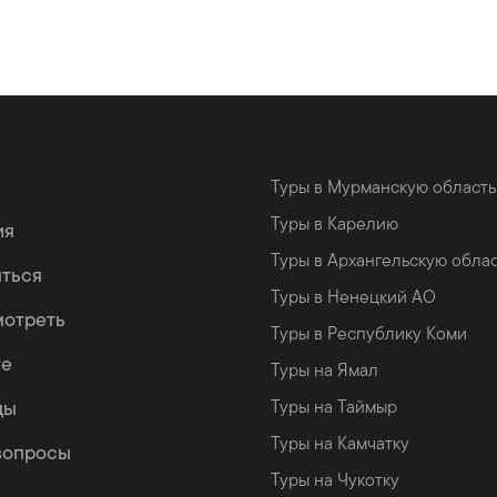
Туры в Мурманскую область
Туры в Карелию
ия
Туры в Архангельскую обла
яться
Туры в Ненецкий АО
мотреть
Туры в Республику Коми
те
Туры на Ямал
цы
Туры на Таймыр
Туры на Камчатку
вопросы
Туры на Чукотку