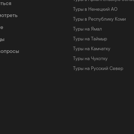
яться
Туры в Ненецкий АО
мотреть
Туры в Республику Коми
те
Туры на Ямал
цы
Туры на Таймыр
Туры на Камчатку
вопросы
Туры на Чукотку
Туры на Русский Север