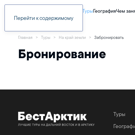
Туры
География
Чем зан
Перейти к содержимому
Главная
Туры
На край земли
Забронировать
Бронирование
Туры
Географ