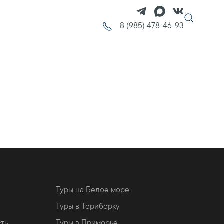
8 (985) 478-46-93
Туры на Белое море
Туры в Териберку
сть
Туры в Приморье