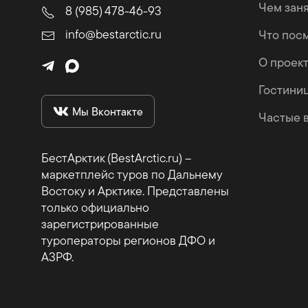
Чем зан
8 (985) 478-46-93
info@bestarctic.ru
Что пос
О проек
Гостини
Мы Вконтакте
Частые 
БестАрктик (BestArctic.ru) –
маркетплейс туров по Дальнему
Востоку и Арктике. Представлены
только официально
зарегистрированные
туроператоры регионов ДФО и
АЗРФ.