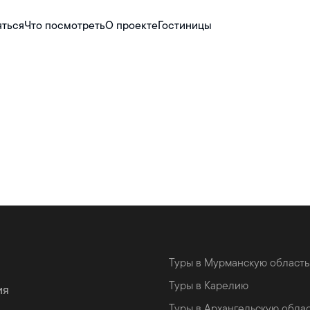
яться
Что посмотреть
О проекте
Гостиницы
Туры в Мурманскую область
Туры в Карелию
ия
Туры в Архангельскую обла