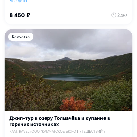
Все даты
2 дня
8 450 ₽
Камчатка
Джип-тур к озеру Толмачёва и купание в
горячих источниках
KAM.TRAVEL (ООО "КАМЧАТСКОЕ БЮРО ПУТЕШЕСТВИЙ")