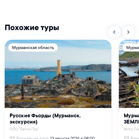
Похожие туры
Мурманская область
Мурма
Русские Фьорды (Мурманск,
Мурма
экскурсия)
ЗЕМЛ
ООО "Лаппи-Тур"
Arctic F
Ближайшая дата:
Бли
13 августа 2026 в 08:00