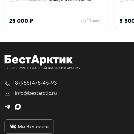
10 часов
25 000 ₽
5 50
8 (985) 478-46-93
info@bestarctic.ru
Мы Вконтакте