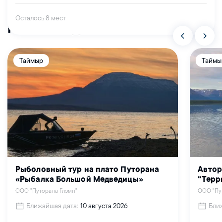
Осталось 8 мест
Похожие туры
Таймыр
Таймы
Рыболовный тур на плато Путорана
Автор
«Рыбалка Большой Медведицы»
"Терр
ООО "Путорана Глэмп"
ООО "Пу
Ближайшая дата:
Бли
10 августа 2026