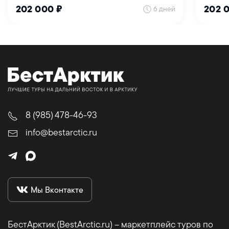
6 дней
202 000 ₽
202 
8 (985) 478-46-93
info@bestarctic.ru
Мы Вконтакте
БестАрктик (BestArctic.ru) – маркетплейс туров по