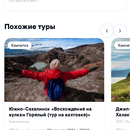
Осталось 6 мест
Похожие туры
Камчатка
Камча
Южно-Сахалинск «Восхождение на
Джип-
вулкан Горелый (тур на вахтовке)»
Халак
Камчатинтур
ООО "Ист