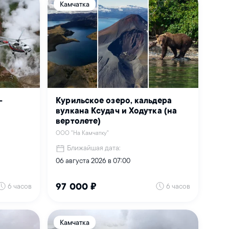
Камчатка
–
Курильское озеро, кальдера
)
вулкана Ксудач и Ходутка (на
вертолете)
ООО "На Камчатку"
Ближайшая дата:
06 августа 2026 в 07:00
6 часов
6 часов
97 000 ₽
Камчатка