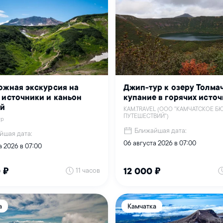
ожная экскурсия на
Джип-тур к озеру Толма
 источники и каньон
купание в горячих исто
ый
KAM.TRAVEL (ООО "КАМЧАТСКОЕ Б
ПУТЕШЕСТВИЙ")
ур
Ближайшая дата:
йшая дата:
06 августа 2026 в 07:00
а 2026 в 07:00
11 часов
 ₽
12 000 ₽
а
Камчатка