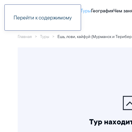
Туры
География
Чем зан
Перейти к содержимому
Главная
Туры
Ешь, лови, кайфуй (Мурманск и Терибер
Тур находит