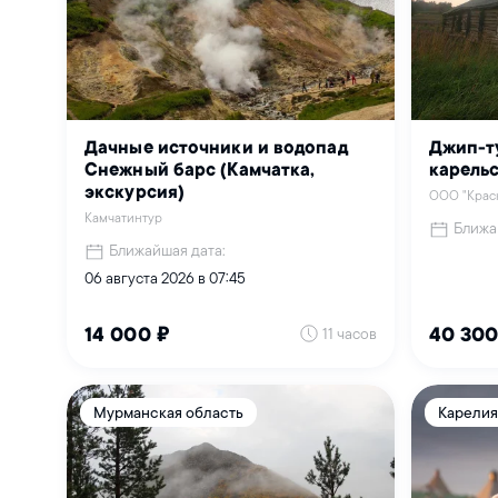
Дачные источники и водопад
Джип-т
Снежный барс (Камчатка,
карель
экскурсия)
ООО "Краск
Камчатинтур
Ближа
Ближайшая дата:
06 августа 2026 в 07:45
11 часов
14 000 ₽
40 300
Мурманская область
Карелия