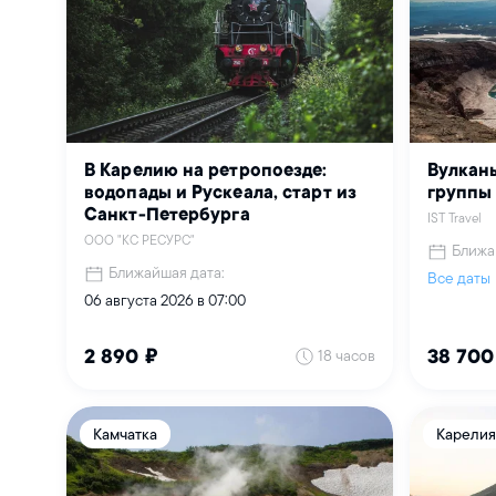
В Карелию на ретропоезде:
Вулкан
водопады и Рускеала, старт из
группы
Санкт-Петербурга
IST Travel
ООО "КС РЕСУРС"
Ближа
Ближайшая дата:
Все даты
06 августа 2026 в 07:00
18 часов
2 890 ₽
38 700
Камчатка
Карелия