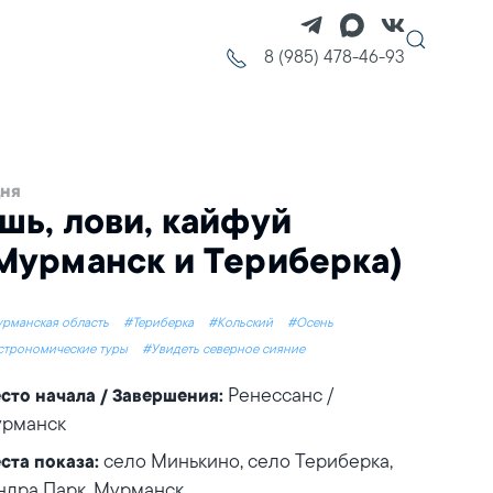
8 (985) 478-46-93
дня
шь, лови, кайфуй
Мурманск и Териберка)
рманская область
#Териберка
#Кольский
#Осень
строномические туры
#Увидеть северное сияние
Ренессанс /
сто начала / Завершения:
рманск
село Минькино, село Териберка,
ста показа:
ндра Парк, Мурманск