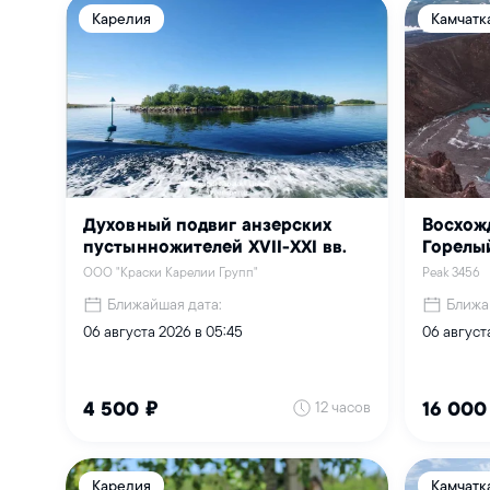
Карелия
Камчатк
Духовный подвиг анзерских
Восхож
пустынножителей XVII-XXI вв.
Горелы
ООО "Краски Карелии Групп"
Peak 3456
Ближайшая дата:
Ближа
06 августа 2026 в 05:45
06 август
12 часов
4 500 ₽
16 000
Карелия
Камчатк