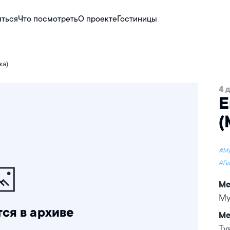
яться
Что посмотреть
О проекте
Гостиницы
ка)
4 
Е
(
#Му
#Га
Ме
Му
ся в архиве
Ме
Ту