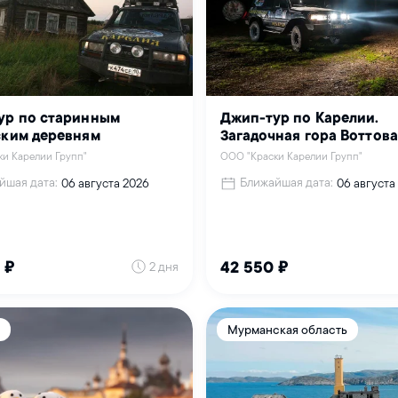
ур по старинным
Джип-тур по Карелии.
ским деревням
Загадочная гора Воттов
и Карелии Групп"
ООО "Краски Карелии Групп"
йшая дата:
Ближайшая дата:
06 августа 2026
06 августа
2 дня
 ₽
42 550 ₽
Мурманская область