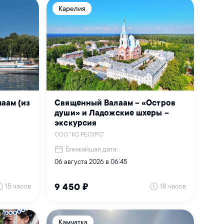
Карелия
аам (из
Священный Валаам – «Остров
души» и Ладожские шхеры –
экскурсия
ООО "КС РЕСУРС"
Ближайшая дата:
06 августа 2026 в 06:45
15 часов
18 часов
9 450 ₽
Камчатка