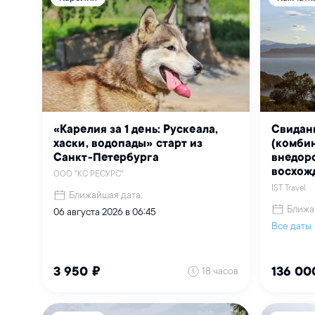
«Карелия за 1 день: Рускеала,
Свидан
хаски, водопады» старт из
(комби
Санкт-Петербурга
внедоро
восхож
ООО "КС РЕСУРС"
IST Travel
Ближайшая дата:
Ближа
06 августа 2026 в 06:45
Все даты
18 часов
3 950 ₽
136 00