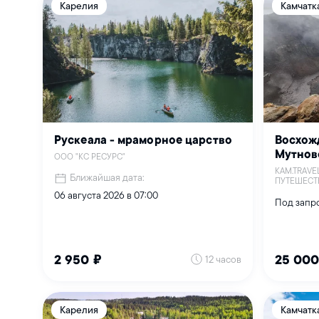
Карелия
Камчатк
Рускеала - мраморное царство
Восхож
Мутнов
ООО "КС РЕСУРС"
KAM.TRAVE
Ближайшая дата:
ПУТЕШЕСТ
06 августа 2026 в 07:00
Под запро
12 часов
2 950 ₽
25 000
Карелия
Камчатк