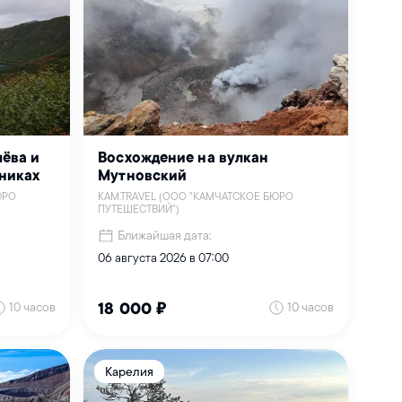
чёва и
Восхождение на вулкан
чниках
Мутновский
ЮРО
KAM.TRAVEL (ООО "КАМЧАТСКОЕ БЮРО
ПУТЕШЕСТВИЙ")
Ближайшая дата:
06 августа 2026 в 07:00
10 часов
10 часов
18 000 ₽
Карелия