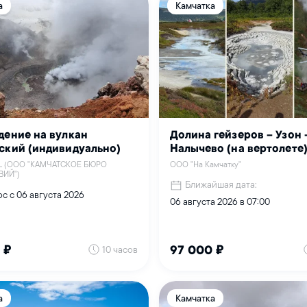
а
Камчатка
дение на вулкан
Долина гейзеров – Узон 
ский (индивидуально)
Налычево (на вертолете
L (ООО "КАМЧАТСКОЕ БЮРО
ООО "На Камчатку"
ВИЙ")
Ближайшая дата:
с с 06 августа 2026
06 августа 2026 в 07:00
10 часов
 ₽
97 000 ₽
а
Камчатка