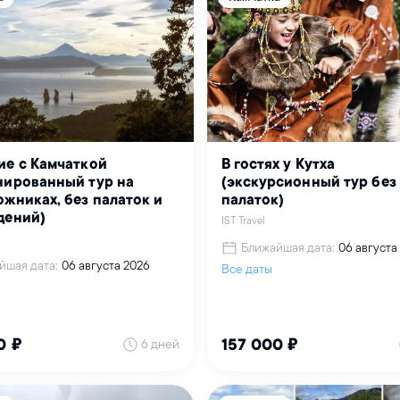
ие с Камчаткой
В гостях у Кутха
нированный тур на
(экскурсионный тур без
жниках, без палаток и
палаток)
дений)
IST Travel
Ближайшая дата:
06 августа
йшая дата:
06 августа 2026
Все даты
6 дней
0 ₽
157 000 ₽