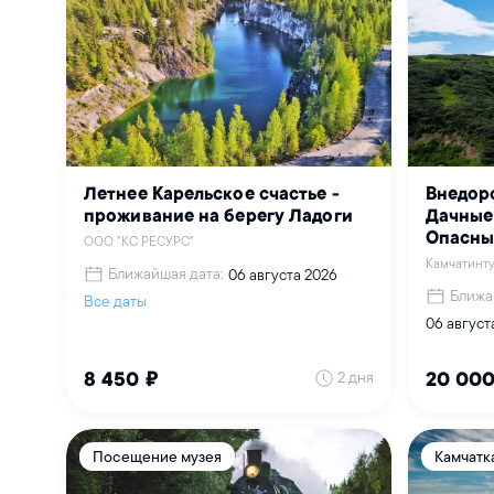
Летнее Карельское счастье -
Внедор
проживание на берегу Ладоги
Дачные
Опасн
ООО "КС РЕСУРС"
Камчатинт
Ближайшая дата:
06 августа 2026
Ближа
Все даты
06 август
2 дня
8 450 ₽
20 000
Посещение музея
Камчатк