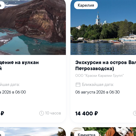
а
Карелия
дение на вулкан
Экскурсия на остров Вал
й
Петрозаводска)
ООО "Краски Карелии Групп"
йшая дата:
Ближайшая дата:
а 2026 в 06:00
06 августа 2026 в 06:30
10 часов
 ₽
14 400 ₽
а
Камчатка