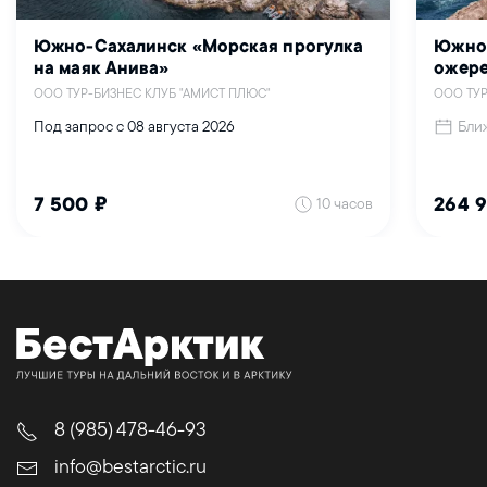
Южно-Сахалинск «Морская прогулка
Южно-
на маяк Анива»
ожере
ООО ТУР-БИЗНЕС КЛУБ "АМИСТ ПЛЮС"
ООО ТУР
Бли
Под запрос с 08 августа 2026
10 часов
7 500 ₽
264 9
8 (985) 478-46-93
info@bestarctic.ru