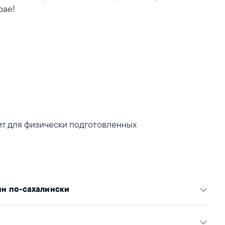
рае!
дит для физически подготовленных
ин по-сахалински