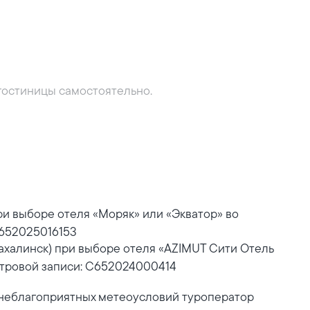
гостиницы самостоятельно.
ри выборе отеля «Моряк» или «Экватор» во
С652025016153
ахалинск) при выборе отеля «AZIMUT Сити Отель
стровой записи: С652024000414
неблагоприятных метеоусловий туроператор