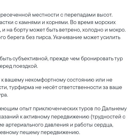
ересеченной местности с перепадами высот.
астки с камнями и корнями. Во время морских
 и на борту может быть ветрено, холодно и мокро.
го берега без пирса. Укачивание может усилить
ыть субъективной, прежде чем бронировать тур
еред поездкой.
т к вашему некомфортному состоянию или не
сти, турфирма не несёт ответственности за ваше
ра.
меющим опыт приключенческих туров по Дальнему
азаний к активному передвижению (трудностей с
е артериального давления и работы сердца,
дневному пешему передвижению.