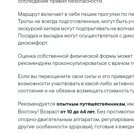
соблюдение правил безопасности.
Маршрут включает в себя пешие прогулки по п
Тропы не всегда подготовленные, могут быть уч
экскурсий катера могут подпрыгивать на волнах,
Посадка и высадка могут осуществляться с дико
дискомфорт.
Оценка собственной физической формы может б
рекомендуем проконсультироваться с врачом п
Если вы переоцените свои силы и это приведе
возможности участвовать в какой-либо активно
состояние и не обязана возмещать стоимость ту
Рекомендуется
, и
опытным путешественникам
Востоку! Возраст
Без противопок
от 10 до 64 лет.
опорно-двигательным аппаратом, регулировани
другие особенности здоровья), готовые к еже