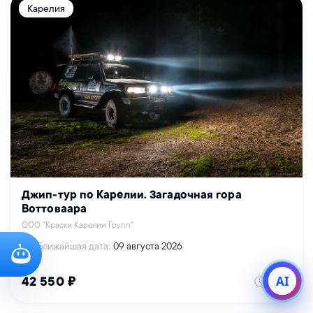
Карелия
Джип-тур по Карелии. Загадочная гора
Воттоваара
ООО "Краски Карелии Групп"
Ближайшая дата:
09 августа 2026
AI
2 дня
42 550 ₽