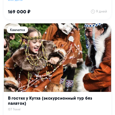
9 дней
169 000 ₽
Камчатка
В гостях у Кутха (экскурсионный тур без
палаток)
IST Travel