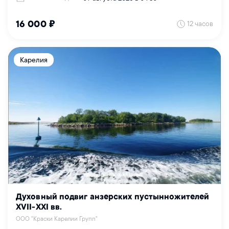
12 часов
16 000 ₽
Карелия
Духовный подвиг анзерских пустынножителей
XVII-XXI вв.
ООО "Краски Карелии Групп"