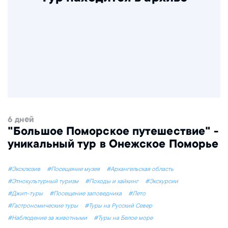
6 дней
"Большое Поморское путешествие" -
уникальный тур в Онежское Поморье
#Эксклюзив
#Посещение музея
#Архангельская область
#Этнокультурный туризм
#Походы и хайкинг
#Экскурсии
#Джип-туры
#Посещение заповедника
#Лето
#Гастрономические туры
#Туры на Русский Север
#Наблюдение за животными
#Туры на Белое море