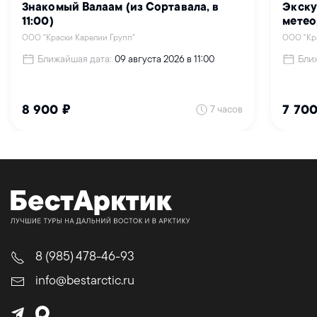
Знакомый Валаам (из Сортавала, в
Экску
11:00)
метео
ООО "Краски Карелии Групп"
ООО "Кр
Ближайшая дата:
Бли
09 августа 2026 в 11:00
7 часов
8 900 ₽
7 700
8 (985) 478-46-93
info@bestarctic.ru