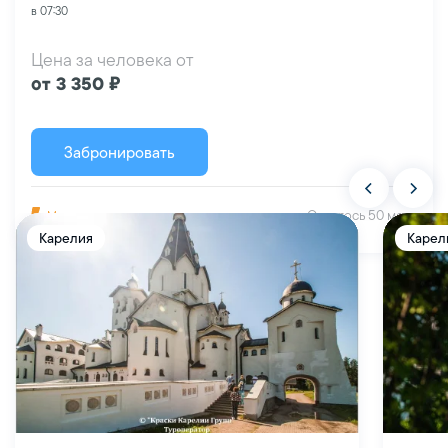
в 07:30
Цена за человека от
от 3 350 ₽
Забронировать
Похожие туры
Осталось 50 мест
Мгновенная покупка
Карелия
Карел