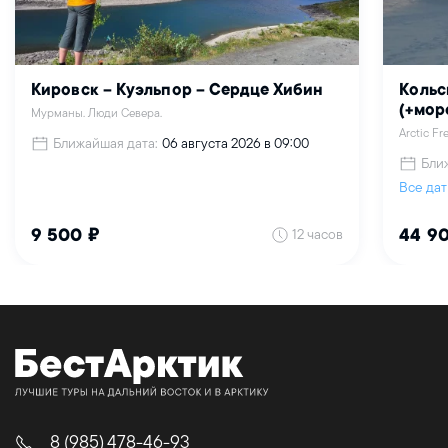
Кировск – Куэльпор – Сердце Хибин
Кольс
(+мор
Мурманы. Люди Севера.
Arctic F
Ближайшая дата:
06 августа 2026 в 09:00
Бли
Все да
12 часов
9 500 ₽
44 9
8 (985) 478-46-93