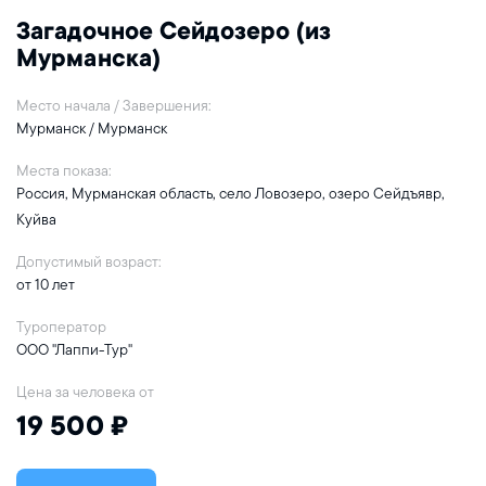
Загадочное Сейдозеро (из
Мурманска)
Место начала / Завершения:
Мурманск / Мурманск
Места показа:
Россия, Мурманская область, село Ловозеро, озеро Сейдъявр,
Куйва
Допустимый возраст:
от 10 лет
Туроператор
ООО "Лаппи-Тур"
Цена за человека от
19 500 ₽