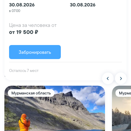
30.08.2026
30.08.2026
в 07:00
Цена за человека от
от 19 500 ₽
Забронировать
Осталось 7 мест
Похожие туры
Мурманская область
Мурма