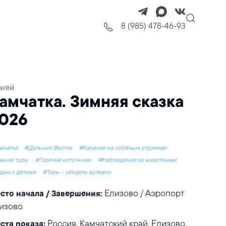
8 (985) 478-46-93
дней
амчатка. Зимняя сказка
026
мчатка
#Дальний Восток
#Катание на собачьих упряжках
мние туры
#Горячие источники
#Наблюдение за животными
дых с детьми
#Туры – увидеть вулканы
Елизово / Аэропорт
сто начала / Завершения:
изово
Россия, Камчатский край, Елизово,
ста показа: