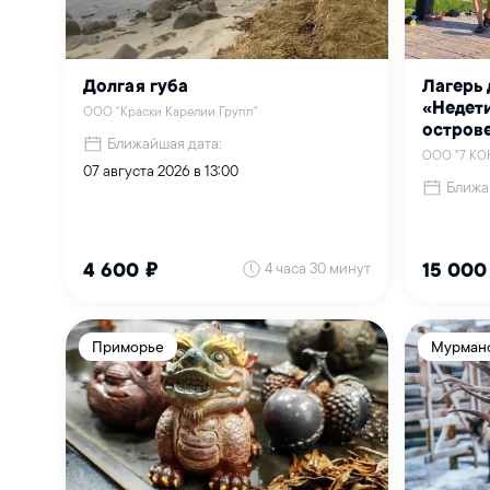
Долгая губа
Лагерь 
«Недет
ООО "Краски Карелии Групп"
острове
Ближайшая дата:
ООО "7 КО
07 августа 2026 в 13:00
Ближа
4 часа 30 минут
4 600 ₽
15 000
Приморье
Мурманс