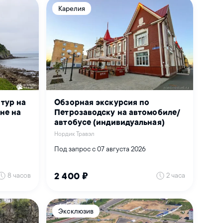
Карелия
тур на
Обзорная экскурсия по
не на
Петрозаводску на автомобиле/
автобусе (индивидуальная)
Нордик Травэл
Под запрос с 07 августа 2026
8 часов
2 часа
2 400 ₽
Эксклюзив