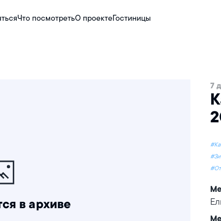
яться
Что посмотреть
О проекте
Гостиницы
7 
К
2
#Ка
#Зи
#От
Ме
Ел
ся в архиве
Ме