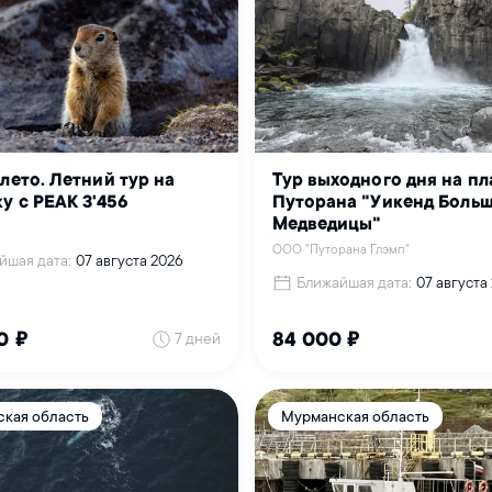
лето. Летний тур на
Тур выходного дня на пл
у с PEAK 3'456
Путорана "Уикенд Боль
Медведицы"
ООО "Путорана Глэмп"
йшая дата:
07 августа 2026
Ближайшая дата:
07 августа
7 дней
0 ₽
84 000 ₽
кая область
Мурманская область