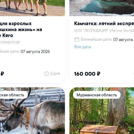
для взрослых
Камчатка: летний экспр
ишкина жизнь» на
ООО "ЭКСПЕДИЦИЯ" (Лагуна Экспе
 Кего
Ближайшая дата:
07 августа
НТИНЕНТОВ"
Все даты
йшая дата:
07 августа 2026
3 дня
 ₽
160 000 ₽
кая область
Мурманская область