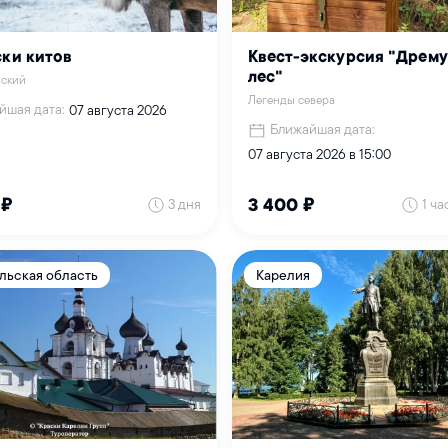
ски китов
Квест-экскурсия "Дрем
лес"
ьский
Легенды севера
йшая дата:
07 августа 2026
Ближайшая дата:
07 августа 2026 в 15:00
3 дня
1 ча
 ₽
3 400 ₽
льская область
Карелия