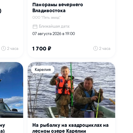
Панорамы вечернего
)
Владивостока
ООО "Пять звезд"
Ближайшая дата:
07 августа 2026 в 19:00
2 часа
2 часа
1 700 ₽
Карелия
ну
На рыбалку на квадроциклах на
а)
лесном озере Карелии