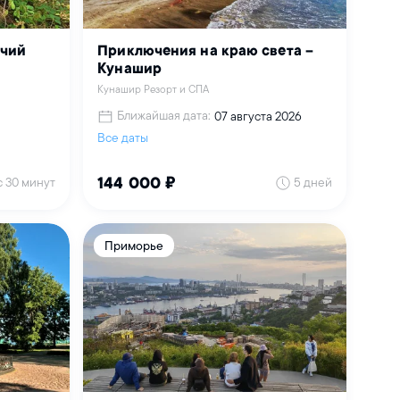
учий
Приключения на краю света –
Кунашир
Кунашир Резорт и СПА
Ближайшая дата:
07 августа 2026
Все даты
с 30 минут
5 дней
144 000 ₽
Приморье