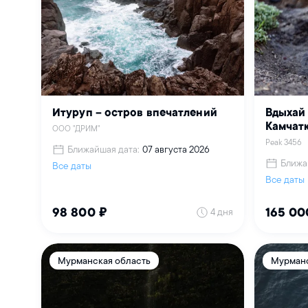
Итуруп – остров впечатлений
Вдыхай 
Камчатк
ООО "ДРИМ"
Peak 3456
Ближайшая дата:
07 августа 2026
Ближа
Все даты
Все даты
4 дня
98 800 ₽
165 00
Мурманская область
Мурманс