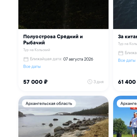
Полуострова Средний и
За кита
Рыбачий
Тур на Кол
Тур на Кольский
Ближа
Ближайшая дата:
07 августа 2026
Все даты
Все даты
3 дня
57 000 ₽
61 400
Архангельская область
Арханге