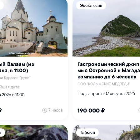
Эксклюзив
ый Валаам (из
Гастрономический джип 
ла, в 11:00)
мыс Островной в Магада
компанию до 6 человек
и Карелии Групп"
ООО "КОЛЫМСКИЕ МЕДВЕДИ"
йшая дата:
Под запрос с 07 августа 2026
 2026 в 11:00
7 часов
₽
190 000 ₽
а
Таймыр