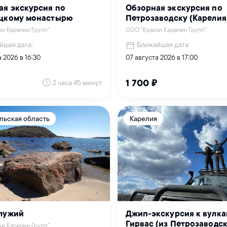
ая экскурсия по
Обзорная экскурсия по
цкому монастырю
Петрозаводску (Карелия
и Карелии Групп"
ООО "Краски Карелии Групп"
йшая дата:
Ближайшая дата:
 2026 в 16:30
07 августа 2026 в 17:00
2 часа 45 минут
1 700 ₽
льская область
Карелия
лужий
Джип-экскурсия к вулка
Гирвас (из Петрозаводск
и Карелии Групп"