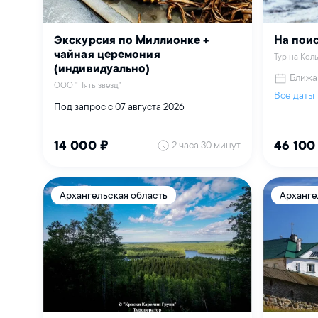
Экскурсия по Миллионке +
На пои
чайная церемония
Тур на Кол
(индивидуально)
Ближа
ООО "Пять звезд"
Все даты
Под запрос с 07 августа 2026
2 часа 30 минут
14 000 ₽
46 100
Архангельская область
Арханге