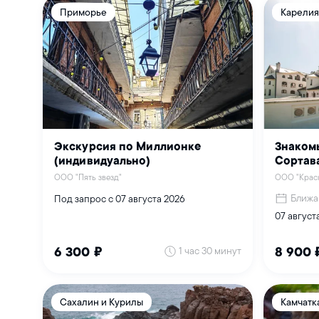
Приморье
Карелия
Экскурсия по Миллионке
Знаком
(индивидуально)
Сортава
ООО "Пять звезд"
ООО "Краск
Ближа
Под запрос с 07 августа 2026
07 августа
1 час 30 минут
6 300 ₽
8 900 
Сахалин и Курилы
Камчатк