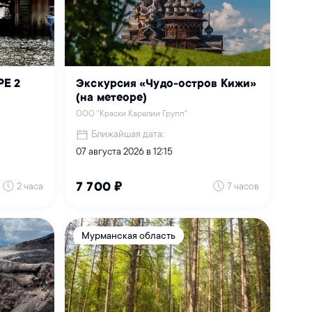
РЕ 2
Экскурсия «Чудо-остров Кижи»
(на метеоре)
ООО "Краски Карелии Групп"
Ближайшая дата:
07 августа 2026 в 12:15
2 часа
7 часов
7 700 ₽
Мурманская область