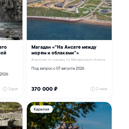
ато
Магадан «"На Ансате между
шой
морем и облаками"»
Агентство по туризму по Магаданской области
Под запрос с 07 августа 2026
 2026
3 дня
2 часа
370 000 ₽
Карелия