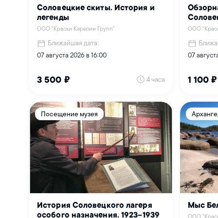
Соловецкие скиты. История и
Обзорн
легенды
Солове
ООО "Краски Карелии Групп"
ООО "Краск
Ближайшая дата:
Ближа
07 августа 2026 в 16:00
07 августа
4 часа
3 500 ₽
1 100 ₽
Посещение музея
Арханге
История Соловецкого лагеря
Мыс Бе
особого назначения. 1923–1939
ООО "Краск