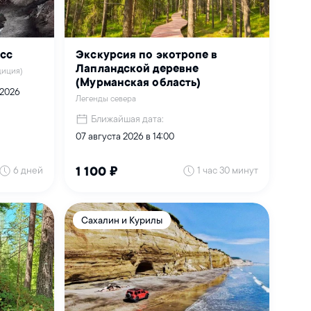
есс
Экскурсия по экотропе в
Лапландской деревне
диция)
(Мурманская область)
 2026
Легенды севера
Ближайшая дата:
07 августа 2026 в 14:00
6 дней
1 час 30 минут
1 100 ₽
Сахалин и Курилы