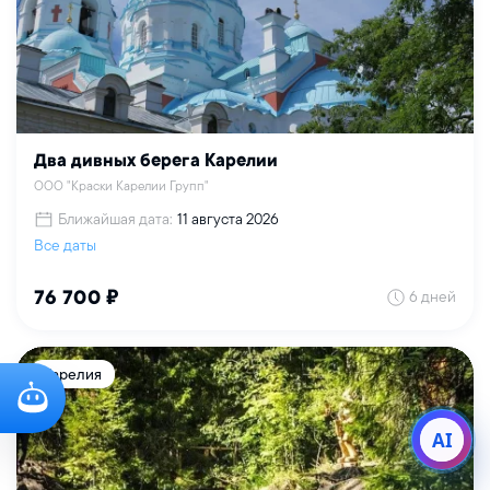
Два дивных берега Карелии
ООО "Краски Карелии Групп"
Ближайшая дата:
11 августа 2026
Все даты
6 дней
76 700 ₽
Карелия
AI