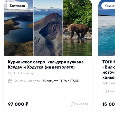
Камчатка
Камча
Курильское озеро, кальдера вулкана
ТОП!!
Ксудач и Ходутка (на вертолете)
«Вилю
источ
ООО "На Камчатку"
каньо
Ближайшая дата:
08 августа 2026 в 07:00
KAM.TRA
Бли
6 часов
97 000 ₽
15 00