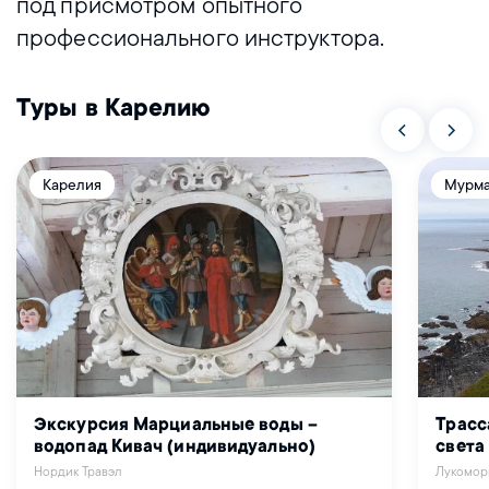
под присмотром опытного
профессионального инструктора.
Туры в Карелию
Карелия
Мурма
Экскурсия Марциальные воды –
Трасс
водопад Кивач (индивидуально)
света
Нордик Травэл
Лукомор