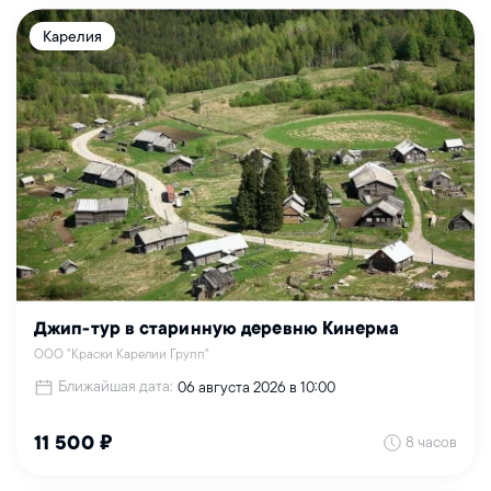
Карелия
Джип-тур в старинную деревню Кинерма
ООО "Краски Карелии Групп"
Ближайшая дата:
06 августа 2026 в 10:00
8 часов
11 500 ₽