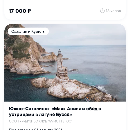
16 часов
17 000 ₽
Сахалин и Курилы
Южно-Сахалинск «Маяк Анива и обед с
устрицами в лагуне Буссе»
ООО ТУР-БИЗНЕС КЛУБ "АМИСТ ПЛЮС"