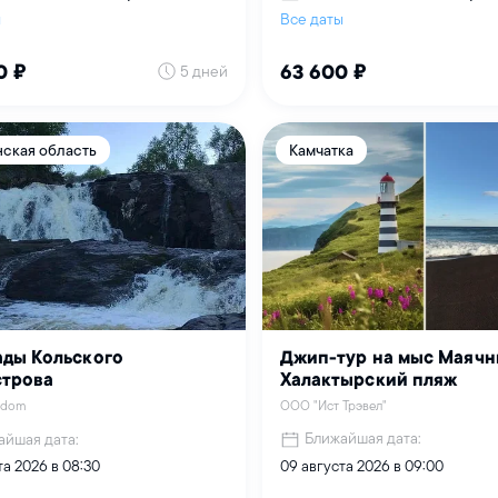
ы
Все даты
5 дней
0 ₽
63 600 ₽
ская область
Камчатка
Джип-тур на мыс Маячн
ды Кольского
Халактырский пляж
строва
ООО "Ист Трэвел"
eedom
Ближайшая дата:
айшая дата:
09 августа 2026 в 09:00
та 2026 в 08:30