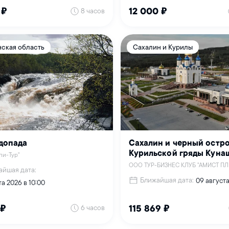
8 часов
12 000 ₽
 ₽
ская область
Сахалин и Курилы
допада
Сахалин и черный остр
Курильской гряды Куна
пи-Тур"
ООО ТУР-БИЗНЕС КЛУБ "АМИСТ П
айшая дата:
Ближайшая дата:
09 август
та 2026 в 10:00
6 часов
 ₽
115 869 ₽