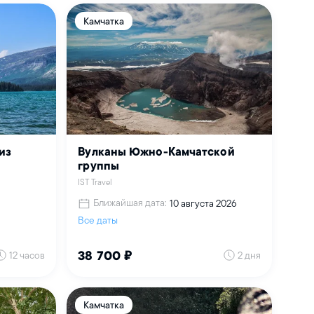
Камчатка
из
Вулканы Южно-Камчатской
группы
IST Travel
Ближайшая дата:
10 августа 2026
Все даты
12 часов
2 дня
38 700 ₽
Камчатка