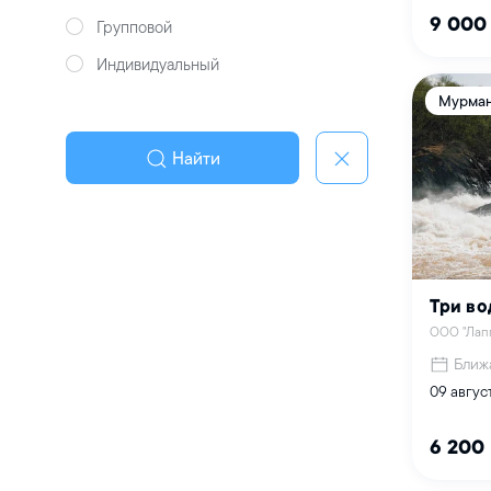
9 000
Групповой
Индивидуальный
Мурман
Найти
Три во
ООО "Лап
Ближ
09 авгус
6 200