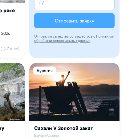
о реке
Отправить заявку
а 2026
Отправляя заявку вы соглашаетесь с
Политикой
обработки персональных данных
7 дней
Бурятия
ту
Сахали V Золотой закат
Байкал-Сахали