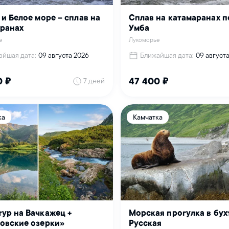
 и Белое море – сплав на
Сплав на катамаранах п
ранах
Умба
е
Лукоморье
айшая дата:
Ближайшая дата:
09 августа 2026
09 август
7 дней
0 ₽
47 400 ₽
ка
Камчатка
ур на Вачкажец +
Морская прогулка в бух
овские озерки»
Русская