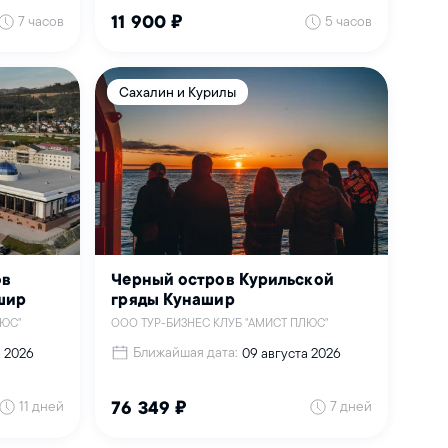
7 часов
5 часов
11 900 ₽
Сахалин и Курилы
ов
Черный остров Курильской
шир
гряды Кунашир
ЛЮС"
ООО ТУР-БИЗНЕС КЛУБ "АМИСТ ПЛЮС"
Ближайшая дата:
а 2026
09 августа 2026
11 дней
7 дней
76 349 ₽