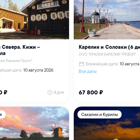
 Севера. Кижи –
Карелия и Соловки (6 д
ла
ООО "КРАСКИ КАРЕЛИИ ТРЕВЭЛ"
ки Карелии Групп"
Ближайшая дата:
10 августа
айшая дата:
10 августа 2026
Все даты
ы
4 дня
0 ₽
67 800 ₽
я
Сахалин и Курилы