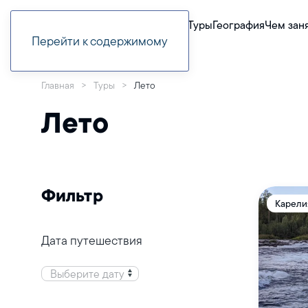
Туры
География
Чем зан
Перейти к содержимому
Главная
Туры
Лето
Лето
Фильтр
Карели
Дата путешествия
Выберите дату