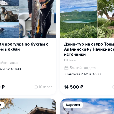
я прогулка по бухтам с
Джип-тур на озеро Толм
м в океан
Апачинские / Начикинс
источники
IST Travel
айшая дата:
Ближайшая дата:
а 2026 в 07:00
10 августа 2026 в 07:00
10 часов
0 ₽
14 500 ₽
я
Карелия