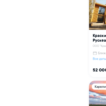
Краски
Рускеа
ООО "Крас
Ближ
Все дат
52 00
Карели