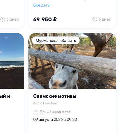
Все даты
5 дней
6 дней
69 950 ₽
Мурманская область
ый и
Саамские мотивы
Arctic Freedom
Ближайшая дата:
09 августа 2026 в 09:20