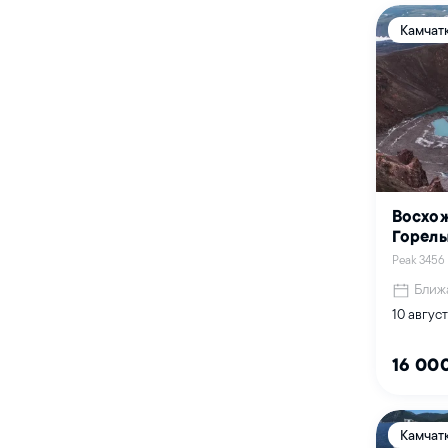
Камчат
Восхож
Горел
Peak 3456
Ближ
10 авгус
16 00
Камчат