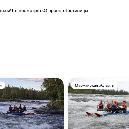
яться
Что посмотреть
О проекте
Гостиницы
я
Мурманская область