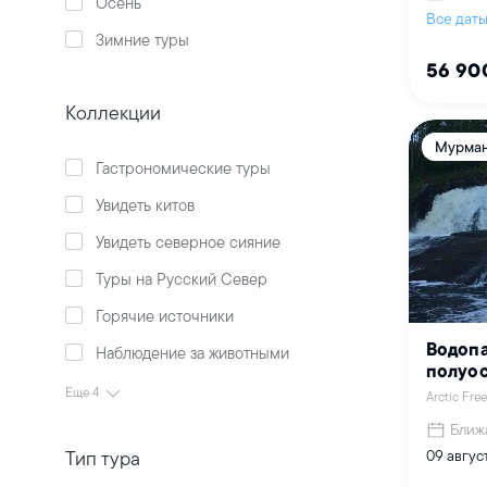
Осень
Все дат
Зимние туры
56 90
Коллекции
Мурман
Гастрономические туры
Увидеть китов
Увидеть северное сияние
Туры на Русский Север
Горячие источники
Водопа
Наблюдение за животными
полуо
Еще 4
Arctic Fr
Ближ
Тип тура
09 авгус