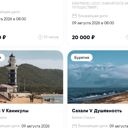
KAM.TRAVEL (ООО "КАМЧАТСКОЕ 
ПУТЕШЕСТВИЙ")
айшая дата:
Ближайшая дата:
та 2026 в 08:00
09 августа 2026 в 08:00
10 часов
0 ₽
20 000 ₽
я
Бурятия
 V Каникулы
Сахали V Душевность
хали
Байкал-Сахали
айшая дата:
Ближайшая дата:
09 августа 2026
09 август