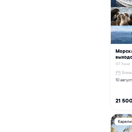
Морска
выходо
IST Travel
Ближ
10 август
21 50
Карели