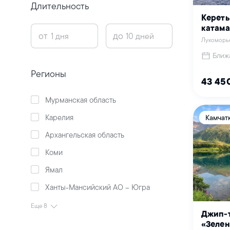
Длительность
Кереть
катама
от
до
Лукоморь
Ближ
Регионы
43 45
Мурманская область
Карелия
Камчат
Архангельская область
Коми
Ямал
Ханты-Мансийский АО – Югра
Еще 8
Джип-т
«Зелен