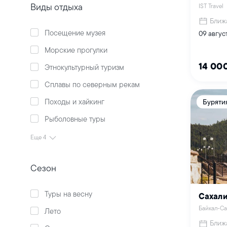
Виды отдыха
IST Travel
Ближ
Посещение музея
09 авгус
Морские прогулки
Этнокультурный туризм
14 00
Сплавы по северным рекам
Походы и хайкинг
Буряти
Рыболовные туры
Еще 4
Сезон
Туры на весну
Сахали
Байкал-Са
Лето
Ближ